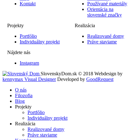
Kontakt
Používané materiály
Orientácia na
slovenské značky
Projekty
Realizácia
Portfólio
Realizované domy
Individuálny projekt
Práve staviame
Nájdete nás
Instagram
SlovenskyDom.sk © 2018
Webdesign by
kennymax Visual Designer
Developed by
GoodRequest
O nás
Filozofia
Blog
Projekty
Portfólio
Individuálny projekt
Realizácia
Realizované domy
Práve staviame