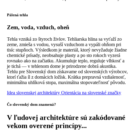
Pálená tehla
Zem, voda, vzduch, oheň
Tehla vzniká zo štyroch živlov. Tehliarska hlina sa vyťaží zo
zeme, zmieša s vodou, vysuší vzduchom a vypáli ohňom pri
tisíc stupňoch. Výsledkom je materiál, ktorý nevyžaduje žiadne
chemické prísady, neobsahuje plasty a po sto rokoch vyzerá
rovnako ako na začiatku. Akumuluje teplo, reguluje vlhkosť a
je tichá — v tehlenom dome je prirodzene dobrá akustika.
Tehlu pre Slovenský dom získavame od slovenských výrobcov,
ktorí ťažia íl z domácich ložísk. Krátka prepravná vzdialenosť,
minimálna uhlíková stopa, maximálna stopovateľnosť pôvodu.
Idea slovenskej architektúry
Orientácia na slovenské značky
Čo slovenský dom znamená?
V ľudovej architektúre sú zakódované
vekom overené princípy...