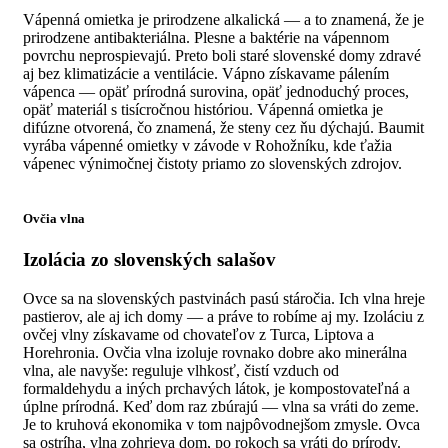
Vápenná omietka je prirodzene alkalická — a to znamená, že je
prirodzene antibakteriálna. Plesne a baktérie na vápennom
povrchu neprospievajú. Preto boli staré slovenské domy zdravé
aj bez klimatizácie a ventilácie. Vápno získavame pálením
vápenca — opäť prírodná surovina, opäť jednoduchý proces,
opäť materiál s tisícročnou históriou. Vápenná omietka je
difúzne otvorená, čo znamená, že steny cez ňu dýchajú. Baumit
vyrába vápenné omietky v závode v Rohožníku, kde ťažia
vápenec výnimočnej čistoty priamo zo slovenských zdrojov.
Ovčia vlna
Izolácia zo slovenských salašov
Ovce sa na slovenských pastvinách pasú stáročia. Ich vlna hreje
pastierov, ale aj ich domy — a práve to robíme aj my. Izoláciu z
ovčej vlny získavame od chovateľov z Turca, Liptova a
Horehronia. Ovčia vlna izoluje rovnako dobre ako minerálna
vlna, ale navyše: reguluje vlhkosť, čistí vzduch od
formaldehydu a iných prchavých látok, je kompostovateľná a
úplne prírodná. Keď dom raz zbúrajú — vlna sa vráti do zeme.
Je to kruhová ekonomika v tom najpôvodnejšom zmysle. Ovca
sa ostríha, vlna zohrieva dom, po rokoch sa vráti do prírody.