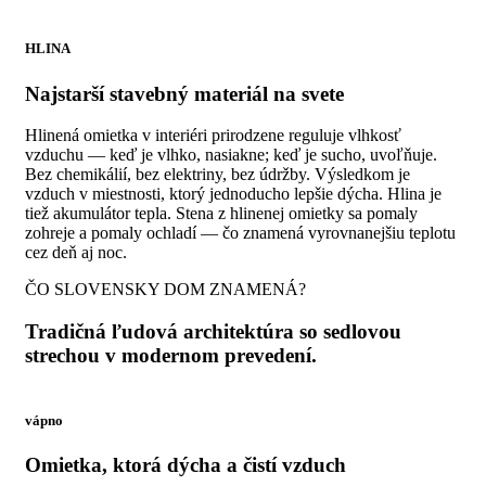
HLINA
Najstarší stavebný materiál na svete
Hlinená omietka v interiéri prirodzene reguluje vlhkosť
vzduchu — keď je vlhko, nasiakne; keď je sucho, uvoľňuje.
Bez chemikálií, bez elektriny, bez údržby. Výsledkom je
vzduch v miestnosti, ktorý jednoducho lepšie dýcha. Hlina je
tiež akumulátor tepla. Stena z hlinenej omietky sa pomaly
zohreje a pomaly ochladí — čo znamená vyrovnanejšiu teplotu
cez deň aj noc.
ČO SLOVENSKY DOM ZNAMENÁ?
Tradičná ľudová architektúra so sedlovou
strechou v modernom prevedení.
vápno
Omietka, ktorá dýcha a čistí vzduch