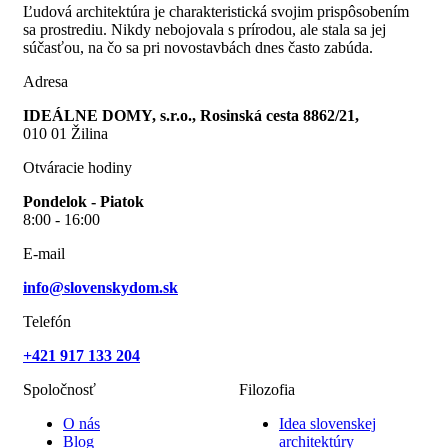
Ľudová architektúra je charakteristická svojim prispôsobením
sa prostrediu. Nikdy nebojovala s prírodou, ale stala sa jej
súčasťou, na čo sa pri novostavbách dnes často zabúda.
Adresa
IDEÁLNE DOMY, s.r.o., Rosinská cesta 8862/21,
010 01 Žilina
Otváracie hodiny
Pondelok - Piatok
8:00 - 16:00
E-mail
info@slovenskydom.sk
Telefón
+421 917 133 204
Spoločnosť
Filozofia
O nás
Idea slovenskej
Blog
architektúry