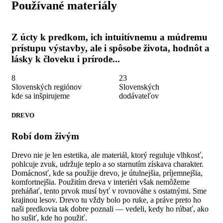
Používané materiály
Z úcty k predkom, ich intuitívnemu a múdremu
prístupu výstavby, ale i spôsobe života, hodnôt a
lásky k človeku i prírode...
8
23
Slovenských regiónov
Slovenských
kde sa inšpirujeme
dodávateľov
DREVO
Robí dom živým
Drevo nie je len estetika, ale materiál, ktorý reguluje vlhkosť,
pohlcuje zvuk, udržuje teplo a so starnutím získava charakter.
Domácnosť, kde sa použije drevo, je útulnejšia, príjemnejšia,
komfortnejšia. Použitím dreva v interiéri však nemôžeme
preháňať, tento prvok musí byť v rovnováhe s ostatnými. Sme
krajinou lesov. Drevo tu vždy bolo po ruke, a práve preto ho
naši predkovia tak dobre poznali — vedeli, kedy ho rúbať, ako
ho sušiť, kde ho použiť.