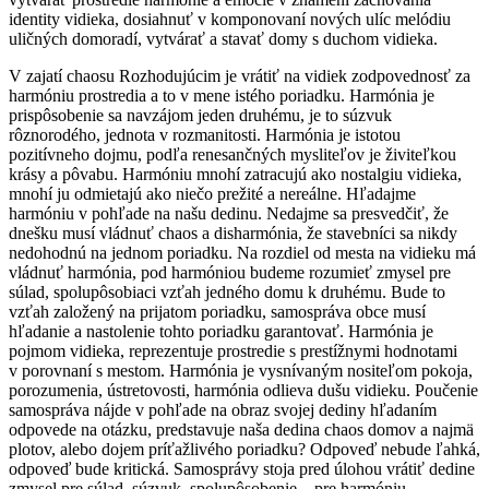
identity vidieka, dosiahnuť v komponovaní nových ulíc melódiu
uličných domoradí, vytvárať a stavať domy s duchom vidieka.
V zajatí chaosu Rozhodujúcim je vrátiť na vidiek zodpovednosť za
harmóniu prostredia a to v mene istého poriadku. Harmónia je
prispôsobenie sa navzájom jeden druhému, je to súzvuk
rôznorodého, jednota v rozmanitosti. Harmónia je istotou
pozitívneho dojmu, podľa renesančných mysliteľov je živiteľkou
krásy a pôvabu. Harmóniu mnohí zatracujú ako nostalgiu vidieka,
mnohí ju odmietajú ako niečo prežité a nereálne. Hľadajme
harmóniu v pohľade na našu dedinu. Nedajme sa presvedčiť, že
dnešku musí vládnuť chaos a disharmónia, že stavebníci sa nikdy
nedohodnú na jednom poriadku. Na rozdiel od mesta na vidieku má
vládnuť harmónia, pod harmóniou budeme rozumieť zmysel pre
súlad, spolupôsobiaci vzťah jedného domu k druhému. Bude to
vzťah založený na prijatom poriadku, samospráva obce musí
hľadanie a nastolenie tohto poriadku garantovať. Harmónia je
pojmom vidieka, reprezentuje prostredie s prestížnymi hodnotami
v porovnaní s mestom. Harmónia je vysnívaným nositeľom pokoja,
porozumenia, ústretovosti, harmónia odlieva dušu vidieku. Poučenie
samospráva nájde v pohľade na obraz svojej dediny hľadaním
odpovede na otázku, predstavuje naša dedina chaos domov a najmä
plotov, alebo dojem príťažlivého poriadku? Odpoveď nebude ľahká,
odpoveď bude kritická. Samosprávy stoja pred úlohou vrátiť dedine
zmysel pre súlad, súzvuk, spolupôsobenie – pre harmóniu