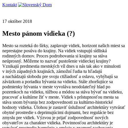
Kontakt
17 október 2018
Mesto pánom vidieka (?)
Mesto sa rozteká do šírky, zaplavuje vidiek, horizont našich miest sa
neprestajne posúva do krajiny. Na vidiek vstupujú sídliská
rodinných domov. Proces podrobovania si krajiny sa stáva
neúprosný. Môžeme to nazvať pustošenie vidieckej krajiny?
Vznikajú predmestia mestských víl dnes u nás tak ako v minulosti
v iných západných krajinách, zámožní ľudia tu hľadajú
a nachádzajú slobodu pre svoju ctižiadosť a oslavu, vyhýbajú sa
záväzkom a poriadku bývania na vidieku. Stále zhoršujúce sa
podmienky bývania v meste vyvoláva neodolateľný hlad po
pozemkoch na vidieku, túžbou a módou sa stáva bývať na vidieku,
pracovať a kultúrne žiť v meste. Vidiek s prístupnosťou mesta sa
stáva snom bývania bez zodpovednosti za kultúrno-historické
hodnoty vidieka. Úlohou je zastaviť úslužnosť architektúry vytvárať
obytné prostredie s deprimujúcimi dojmami, bez regulácie bez
zmyslu pre vidiek. Výzvou je prijať zodpovednosť nových
obyvateľov za charakter vidieka. Povinnosťou architektúry je
vytvárať prostredie harmónie a emócie v znamení zachovania