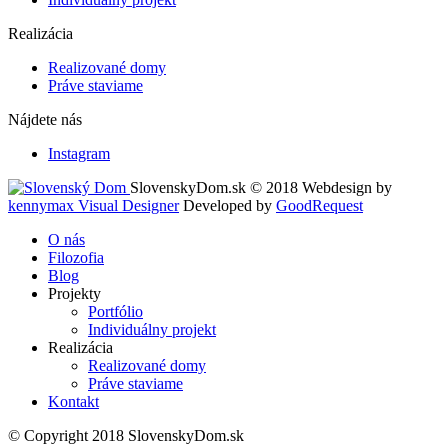
Realizácia
Realizované domy
Práve staviame
Nájdete nás
Instagram
SlovenskyDom.sk © 2018
Webdesign by
kennymax Visual Designer
Developed by
GoodRequest
O nás
Filozofia
Blog
Projekty
Portfólio
Individuálny projekt
Realizácia
Realizované domy
Práve staviame
Kontakt
© Copyright 2018 SlovenskyDom.sk