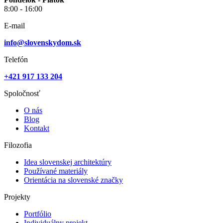
8:00 - 16:00
E-mail
info@slovenskydom.sk
Telefón
+421 917 133 204
Spoločnosť
O nás
Blog
Kontakt
Filozofia
Idea slovenskej architektúry
Používané materiály
Orientácia na slovenské značky
Projekty
Portfólio
Individuálny projekt