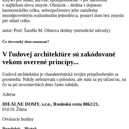
v najširšom slova zmysle. Obrázok – dedina s dojmom
harmonického celku, nebezpečenstvo jeho narušenia
nezodpovedným rozhodnutím jednotlivca, postaví dom bez zmyslu
pre súlad celku.
autor: Prof. Šarafín M. Obnova dediny (metodické návody)
Čo slovenský dom znamená?
V ľudovej architektúre sú zakódované
vekom overené princípy...
Ľudová architektúra je charakteristická svojim prispôsobením sa
prostrediu. Nikdy nebojovala s prírodou, ale stala sa jej súčasťou, na
čo sa pri novostavbách dnes často zabúda.
Adresa
IDEÁLNE DOMY, s.r.o., Rosinská cesta 8862/21,
010 01 Žilina
Otváracie hodiny
Pondelok - Piatok