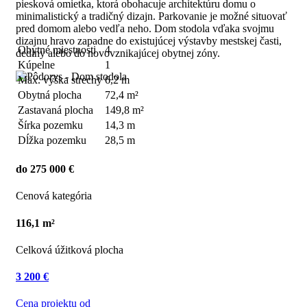
piesková omietka, ktorá obohacuje architektúru domu o
minimalistický a tradičný dizajn. Parkovanie je možné situovať
pred domom alebo vedľa neho. Dom stodola vďaka svojmu
dizajnu hravo zapadne do existujúcej výstavby mestskej časti,
Obytné miestnosti
4
dediny alebo do novovznikajúcej obytnej zóny.
Kúpelne
1
Max. výška strechy
6,2 m
Obytná plocha
72,4 m²
Zastavaná plocha
149,8 m²
Šírka pozemku
14,3 m
Dĺžka pozemku
28,5 m
do 275 000 €
Cenová kategória
116,1 m²
Celková úžitková plocha
3 200 €
Cena projektu od