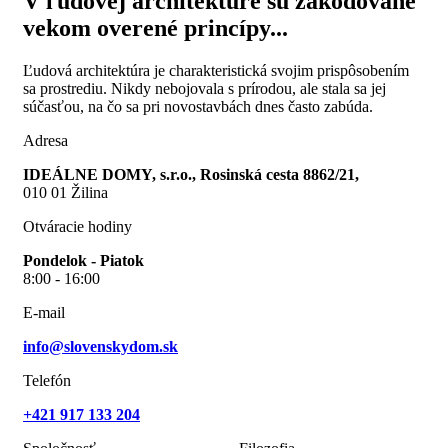
V ľudovej architektúre sú zakódované
vekom overené princípy...
Ľudová architektúra je charakteristická svojim prispôsobením
sa prostrediu. Nikdy nebojovala s prírodou, ale stala sa jej
súčasťou, na čo sa pri novostavbách dnes často zabúda.
Adresa
IDEÁLNE DOMY, s.r.o., Rosinská cesta 8862/21,
010 01 Žilina
Otváracie hodiny
Pondelok - Piatok
8:00 - 16:00
E-mail
info@slovenskydom.sk
Telefón
+421 917 133 204