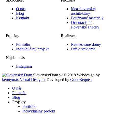
Spoločnosť
Filozofia
O nás
Idea slovenskej
Blog
architektúry
Kontakt
Používané materiály
Orientácia na
slovenské značky
Projekty
Realizácia
Portfólio
Realizované domy
Individuálny projekt
Práve staviame
Nájdete nás
Instagram
SlovenskyDom.sk © 2018
Webdesign by
kennymax Visual Designer
Developed by
GoodRequest
O nás
Filozofia
Blog
Projekty
Portfólio
Individuálny projekt