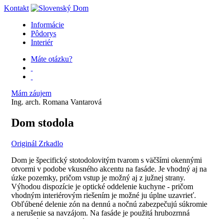
Kontakt
Informácie
Pôdorys
Interiér
Máte otázku?
Mám záujem
Ing. arch. Romana Vantarová
Dom stodola
Originál
Zrkadlo
Dom je špecifický stotodolovitým tvarom s väčšími okennými
otvormi v podobe vkusného akcentu na fasáde. Je vhodný aj na
úzke pozemky, pričom vstup je možný aj z južnej strany.
Výhodou dispozície je optické oddelenie kuchyne - pričom
vhodným interiérovým riešením je možné ju úplne uzavrieť.
Obľúbené delenie zón na dennú a nočnú zabezpečujú súkromie
a nerušenie sa navzájom. Na fasáde je použitá hrubozrnná