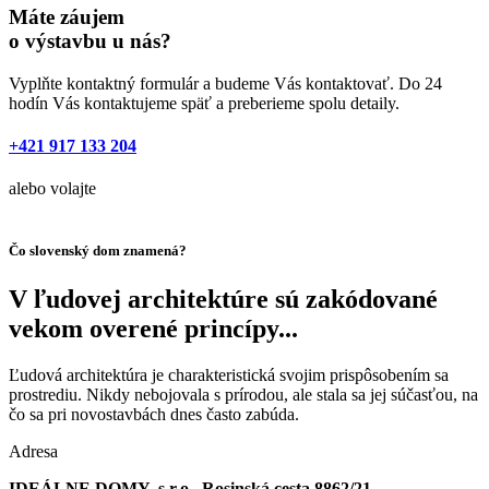
Máte záujem
o výstavbu u nás?
Vyplňte kontaktný formulár a budeme Vás kontaktovať. Do 24
hodín Vás kontaktujeme späť a preberieme spolu detaily.
+421 917 133 204
alebo volajte
Čo slovenský dom znamená?
V ľudovej architektúre sú zakódované
vekom overené princípy...
Ľudová architektúra je charakteristická svojim prispôsobením sa
prostrediu. Nikdy nebojovala s prírodou, ale stala sa jej súčasťou, na
čo sa pri novostavbách dnes často zabúda.
Adresa
IDEÁLNE DOMY, s.r.o., Rosinská cesta 8862/21,