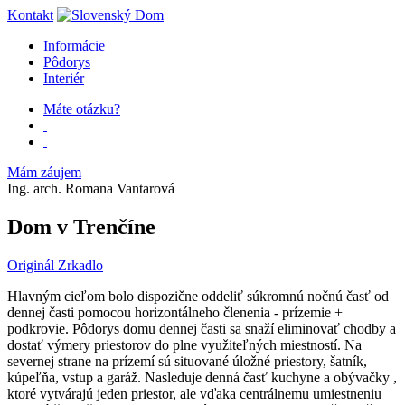
Kontakt
Informácie
Pôdorys
Interiér
Máte otázku?
Mám záujem
Ing. arch. Romana Vantarová
Dom v Trenčíne
Originál
Zrkadlo
Hlavným cieľom bolo dispozične oddeliť súkromnú nočnú časť od
dennej časti pomocou horizontálneho členenia - prízemie +
podkrovie. Pôdorys domu dennej časti sa snaží eliminovať chodby a
dostať výmery priestorov do plne využiteľných miestností. Na
severnej strane na prízemí sú situované úložné priestory, šatník,
kúpeľňa, vstup a garáž. Nasleduje denná časť kuchyne a obývačky ,
ktoré vytvárajú jeden priestor, ale vďaka centrálnemu umiestneniu