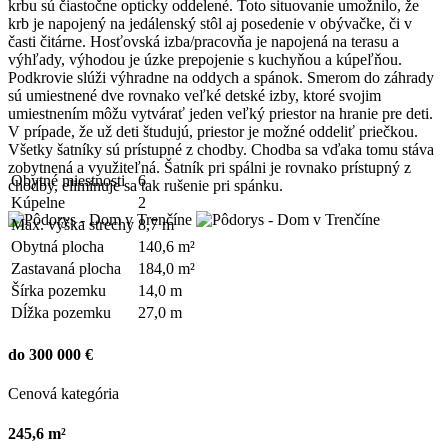
krbu sú čiastočne opticky oddelené. Toto situovanie umožnilo, že
krb je napojený na jedálenský stôl aj posedenie v obývačke, či v
časti čitárne. Hosťovská izba/pracovňa je napojená na terasu a
výhľady, výhodou je úzke prepojenie s kuchyňou a kúpeľňou.
Podkrovie slúži výhradne na oddych a spánok. Smerom do záhrady
sú umiestnené dve rovnako veľké detské izby, ktoré svojim
umiestnením môžu vytvárať jeden veľký priestor na hranie pre deti.
V prípade, že už deti študujú, priestor je možné oddeliť priečkou.
Všetky šatníky sú prístupné z chodby. Chodba sa vďaka tomu stáva
zobytnená a využiteľná. Šatník pri spálni je rovnako prístupný z
Obytné miestnosti
6
chodby, eliminuje sa tak rušenie pri spánku.
Kúpelne
2
Max. výška strechy
8,7 m
Obytná plocha
140,6 m²
Zastavaná plocha
184,0 m²
Šírka pozemku
14,0 m
Dĺžka pozemku
27,0 m
do 300 000 €
Cenová kategória
245,6 m²