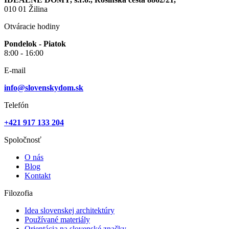
010 01 Žilina
Otváracie hodiny
Pondelok - Piatok
8:00 - 16:00
E-mail
info@slovenskydom.sk
Telefón
+421 917 133 204
Spoločnosť
O nás
Blog
Kontakt
Filozofia
Idea slovenskej architektúry
Používané materiály
Orientácia na slovenské značky