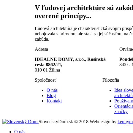
V ľudovej architektúre sú zak
overené princípy...
Ľudová architektúra je charakteristická svojim pris
nebojovala s prírodou, ale stala sa jej súčasťou, na 
zabúda.
Adresa
Otvára
IDEÁLNE DOMY, s.r.o., Rosinská
Pondel
cesta 8862/21,
8:00 - 
010 01 Žilina
Spoločnosť
Filozofia
O nás
Idea slov
Blog
architektú
Kontakt
Používané
Orientáci
značky
SlovenskyDom.sk © 2018
Webdesign by
kennyma
O nás