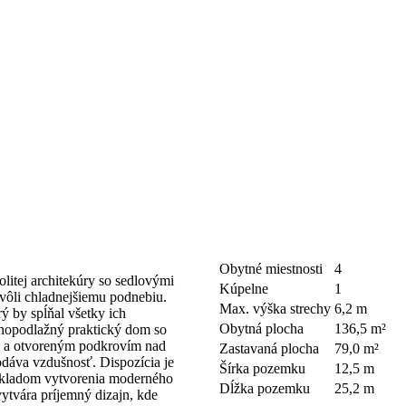
Obytné miestnosti
4
litej architekúry so sedlovými
Kúpelne
1
 kvôli chladnejšiemu podnebiu.
Max. výška strechy
6,2 m
ý by spĺňal všetky ich
Obytná plocha
136,5 m²
dnopodlažný praktický dom so
om a otvoreným podkrovím nad
Zastavaná plocha
79,0 m²
odáva vzdušnosť. Dispozícia je
Šírka pozemku
12,5 m
pokladom vytvorenia moderného
Dĺžka pozemku
25,2 m
vytvára príjemný dizajn, kde