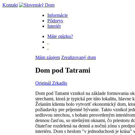
Kontakt
Informácie
Pôdorys
Interiér
Máte otázku?
Mám záujem
Zrealizovaný dom
Dom pod Tatrami
Originál
Zrkadlo
Dom pod Tatrami vznikol na základe formovania oko
strechami, ktorá je typická pre túto lokalitu, hlavne
Želaním klienta bolo vytvoriť ekonomický dom, ktor
požiadavky pre príjemné bývanie. Takto vznikol je
sedlovou strechou, s bohato presvetleným interiér
dennou časťou, so strešnými oknami, čo priestoru d
čitateľne rozdelená na dennú a nočnú zónu s pred
interiéru. Dom s heslom "v jednoduchosti je krása" 