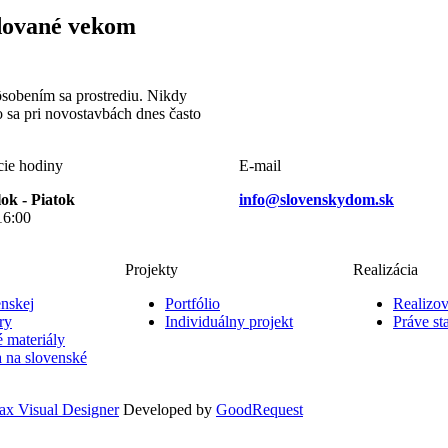
ódované vekom
pôsobením sa prostrediu. Nikdy
čo sa pri novostavbách dnes často
cie hodiny
E-mail
ok - Piatok
info@slovenskydom.sk
16:00
Projekty
Realizácia
enskej
Portfólio
Realizo
ry
Individuálny projekt
Práve st
 materiály
a na slovenské
x Visual Designer
Developed by
GoodRequest