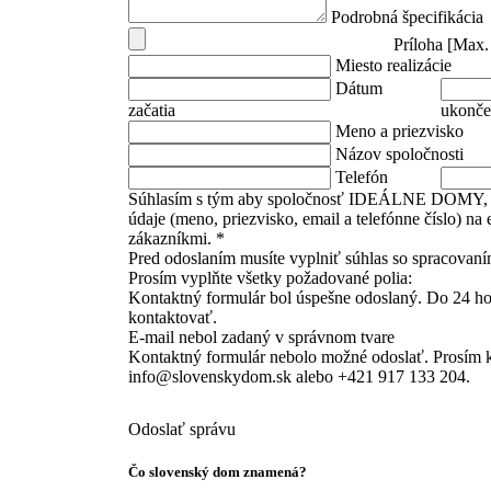
Podrobná špecifikácia
Príloha [Max
Miesto realizácie
Dátum
začatia
ukonče
Meno a priezvisko
Názov spoločnosti
Telefón
Súhlasím s tým aby spoločnosť IDEÁLNE DOMY, s.
údaje (meno, priezvisko, email a telefónne číslo) na
zákazníkmi. *
Pred odoslaním musíte vyplniť súhlas so spracovan
Prosím vyplňte všetky požadované polia:
Kontaktný formulár bol úspešne odoslaný. Do 24 h
kontaktovať.
E-mail nebol zadaný v správnom tvare
Kontaktný formulár nebolo možné odoslať. Prosím k
info@slovenskydom.sk alebo +421 917 133 204.
Odoslať správu
Čo slovenský dom znamená?