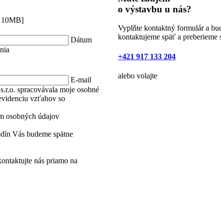
o výstavbu u nás?
. 10MB]
Vyplňte kontaktný formulár a b
kontaktujeme späť a preberieme s
Dátum
nia
+421 917 133 204
alebo volajte
E-mail
r.o. spracovávala moje osobné
 evidenciu vzťahov so
ím osobných údajov
odín Vás budeme spätne
ontaktujte nás priamo na